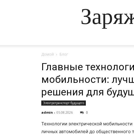
Заря
Домой
Блог
Главные технолог
мобильности: луч
решения для буду
Электротранспорт будущего
admin
-
05.08.2026
0
Технологии электрической мобильности 
личных автомобилей до общественного т