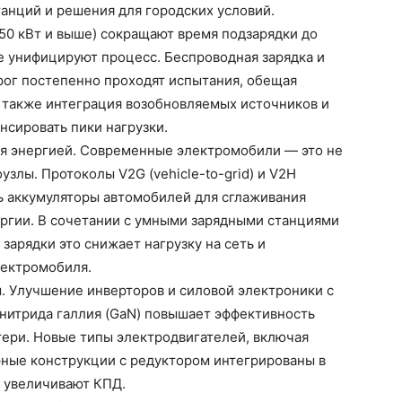
анций и решения для городских условий.
0 кВт и выше) сокращают время подзарядки до
ие унифицируют процесс. Беспроводная зарядка и
рог постепенно проходят испытания, обещая
 также интеграция возобновляемых источников и
нсировать пики нагрузки.
я энергией. Современные электромобили — это не
узлы. Протоколы V2G (vehicle-to-grid) и V2H
ть аккумуляторы автомобилей для сглаживания
ергии. В сочетании с умными зарядными станциями
зарядки это снижает нагрузку на сеть и
лектромобиля.
. Улучшение инверторов и силовой электроники с
 нитрида галлия (GaN) повышает эффективность
тери. Новые типы электродвигателей, включая
ные конструкции с редуктором интегрированы в
и увеличивают КПД.