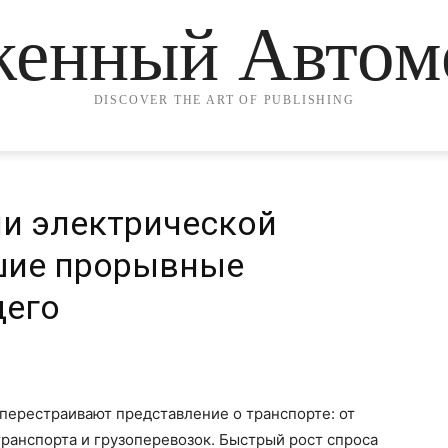
женный Автом
DISCOVER THE ART OF PUBLISHING
ии электрической
шие прорывные
щего
перестраивают представление о транспорте: от
ранспорта и грузоперевозок. Быстрый рост спроса